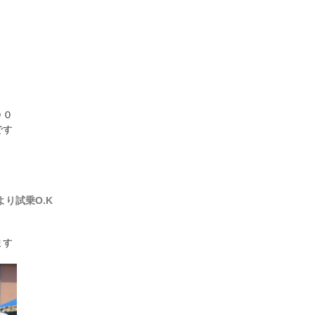
００
です
より試乗O.K
ます