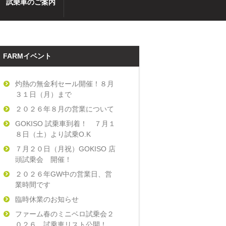
試乗車のご案内
FARMイベント
灼熱の無金利セール開催！８月
３１日（月）まで
２０２６年８月の営業について
GOKISO 試乗車到着！ ７月１
８日（土）より試乗O.K
７月２０日（月祝）GOKISO 店
頭試乗会 開催！
２０２６年GW中の営業日、営
業時間です
臨時休業のお知らせ
ファーム春のミニベロ試乗会２
０２６ 試乗車リスト公開！