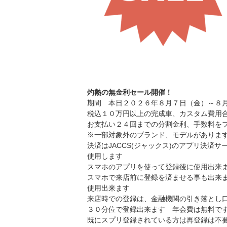
灼熱の無金利セール開催！
期間 本日２０２６年８月７日（金）～８
税込１０万円以上の完成車、カスタム費用
お支払い２４回までの分割金利、手数料を
※一部対象外のブランド、モデルがありま
決済はJACCS(ジャックス)のアプリ決済
使用します
スマホのアプリを使って登録後に使用出来
スマホで来店前に登録を済ませる事も出来
使用出来ます
来店時での登録は、金融機関の引き落とし
３０分位で登録出来ます 年会費は無料で
既にスプリ登録されている方は再登録は不