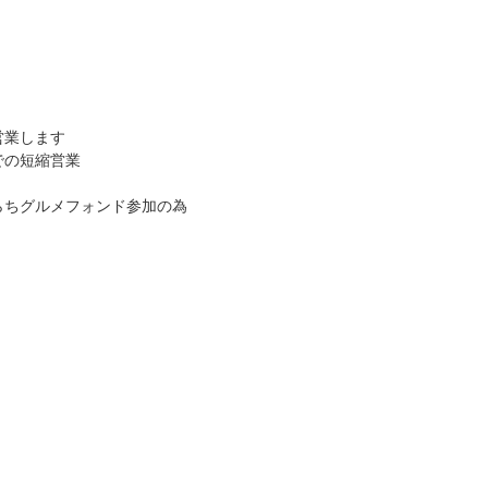
営業します
での短縮営業
らちグルメフォンド参加の為