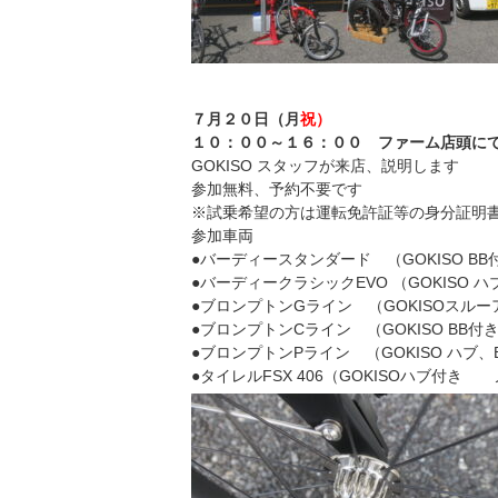
７月２０日（月
祝
）
１０：００～１６：００ ファーム店頭に
GOKISO スタッフが来店、説明します
参加無料、予約不要です
※試乗希望の方は運転免許証等の身分証明
参加車両
●バーディースタンダード （GOKISO BB
●バーディークラシックEVO （GOKISO 
●ブロンプトンGライン （GOKISOスル
●ブロンプトンCライン （GOKISO BB付
●ブロンプトンPライン （GOKISO ハブ
●タイレルFSX 406（GOKISOハブ付