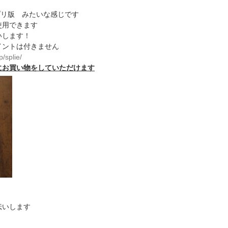
プリ版 みたいな感じです
使用できます
いします！
イントは付きません
p/splie/
にお買い物をしていただけます
伝いします