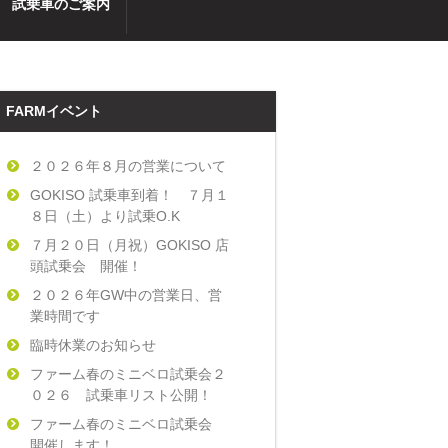
試乗車のご案内
FARMイベント
２０２６年８月の営業について
GOKISO 試乗車到着！ ７月１
８日（土）より試乗O.K
７月２０日（月祝）GOKISO 店
頭試乗会 開催！
２０２６年GW中の営業日、営
業時間です
臨時休業のお知らせ
ファーム春のミニベロ試乗会２
０２６ 試乗車リスト公開！
ファーム春のミニベロ試乗会
開催します！