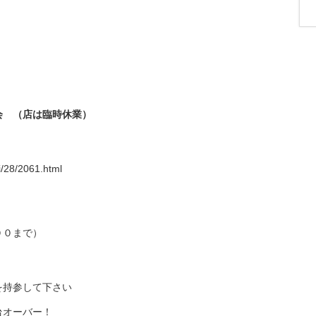
会 （店は臨時休業）
i/28/2061.html
００まで）
を持参して下さい
台オーバー！